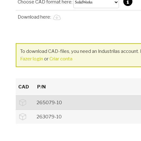
Choose CAD format here:
Download here:
To download CAD-files, you need an Industrilas account. I
Fazer login
or
Criar conta
CAD
P/N
265079-10
263079-10