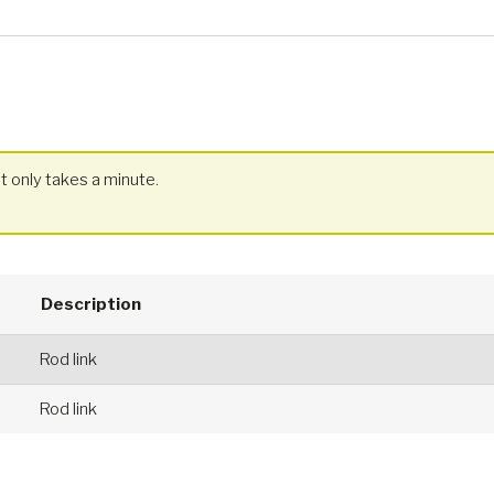
t only takes a minute.
Description
Rod link
Rod link