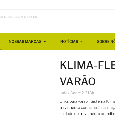
NOSSAS MARCAS
NOTÍCIAS
SOBRE N
KLIMA-FLE
VARÃO
Index Code:
2-313b
Links para varão - Sistema Klim
travamento com uma única maça
unidade de travamento permiti