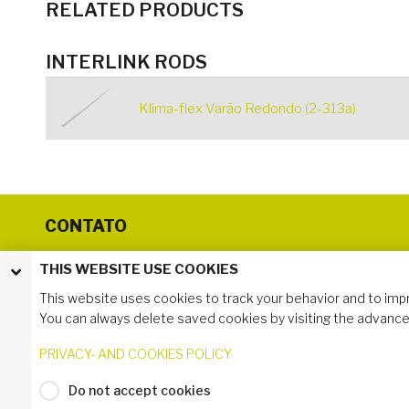
RELATED PRODUCTS
INTERLINK RODS
Klima-flex Varão Redondo (2-313a)
CONTATO
Industrilas do Brazil
THIS WEBSITE USE COOKIES
Telefone: +55 41 31177158
This website uses cookies to track your behavior and to imp
Rua Wadislau Bugalski, 6496
CEP 83.512-440
You can always delete saved cookies by visiting the advance
Almirante Tamandaré - PR
PRIVACY- AND COOKIES POLICY
Do not accept cookies