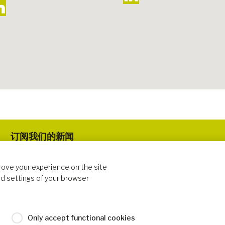
订阅我们的新闻
rove your experience on the site
d settings of your browser
关注我们
Only accept functional cookies