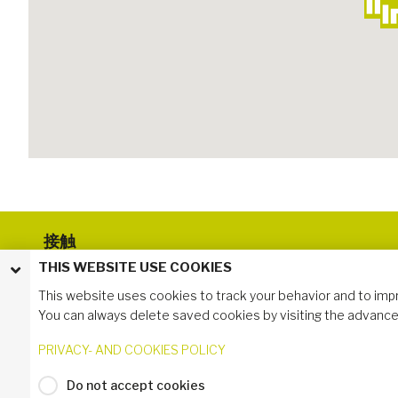
接触
THIS WEBSITE USE COOKIES
Industrilas CN
电话: +86 (0) 755 2771 5486
This website uses cookies to track your behavior and to imp
深圳市光明新区公明合水口
You can always delete saved cookies by visiting the advance
钟表基地星皇科技园8楼A区
PRIVACY- AND COOKIES POLICY
Do not accept cookies