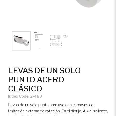
farmacéuticos
Doors/Windows/Lockers
Svenska
Break-in protection 1627
40 years
HVAC
Accesorios
a
Mechatronics
Trabaje
Informática,
Telecomunicaciones y
Vision Home™
Centros de Datos
Vehicle ventilation, lighting
Sector marítimo
LEVAS DE UN SOLO
and accessories
PUNTO ACERO
Maquinaria fuera de carretera
Drawer slides
CLÁSICO
Index Code:
2-480
Producción y distribución de
Levas de un solo punto para uso con carcasas con
energía
limitación externa de rotación. En el dibujo, A = el saliente,