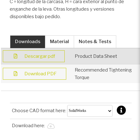
C = longitud de la carcasa, H = cara exterior al punto de
Vehículos deportivos
enganche de la leva. Otras longitudes y versiones
disponibles bajo pedido.
motorizados
Sector ferroviario
Downloads
Material
Notes & Tests
Vehículos recreativos
Descargar pdf
Product Data Sheet
Recommended Tightening
Vehículos especializados
Download PDF
Torque
Vehículos blindados
Choose CAD format here:
Download here: