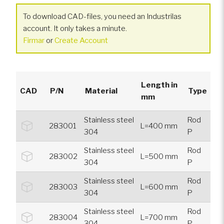
To download CAD-files, you need an Industrilas
account. It only takes a minute.
Firmar
or
Create Account
Length in
CAD
P/N
Material
Type
mm
Stainless steel
Rod
283001
L=400 mm
304
P
Stainless steel
Rod
283002
L=500 mm
304
P
Stainless steel
Rod
283003
L=600 mm
304
P
Stainless steel
Rod
283004
L=700 mm
304
P