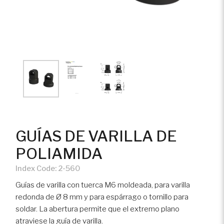
farmacéuticos
Doors/Windows/Lockers
Svenska
Break-in protection 1627
40 years
HVAC
Accesorios
a
Mechatronics
Trabaje
Informática,
Telecomunicaciones y
Vision Home™
Centros de Datos
Vehicle ventilation, lighting
Sector marítimo
GUÍAS DE VARILLA DE
and accessories
POLIAMIDA
Maquinaria fuera de carretera
Drawer slides
Index Code:
2-560
Guías de varilla con tuerca M6 moldeada, para varilla
Producción y distribución de
redonda de Ø 8 mm y para espárrago o tornillo para
energía
soldar. La abertura permite que el extremo plano
atraviese la guía de varilla.