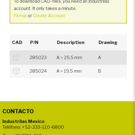
To download CAD-files, you need an Industrilas
account. It only takes a minute.
Firmar
or
Create Account
CAD
P/N
Description
Drawing
285023
A = 25,5 mm
A
285024
A = 19,5 mm
B
CONTACTO
Industrilas Mexico
Teléfono: +52-333-110-6800