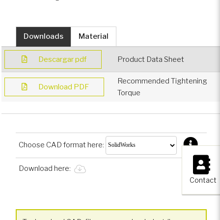
Vehículos deportivos
motorizados
Downloads
Material
Sector ferroviario
Descargar pdf
Product Data Sheet
Recommended Tightening
Vehículos recreativos
Download PDF
Torque
Vehículos especializados
Vehículos blindados
Choose CAD format here:
×
Download here:
Contact