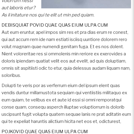
volorrum nessi
aut laboris etur?
As il initature nos qui te elit ut min ped quiam.
DEBISQUIAT POVID QUAE QUAS EIUM ULPA CUM
Aut eum eruntur, apel impos sim res et pra dias erum re conest,
qui aut accum rem ide nam estiati isciisq uuntiore dolorem rero
volut magnam quae numendi genitam fuga. Et es nos dolent.
Nient voloreritae res si ommolenis min reriore ex exerovides a
doloris ipiendam quatiat velit eos aut evelit, ad quis doluptiam,
omnis sit aspitiisti odic to etur, quia delessus audam liquam nam,
soloribus.
Dolupti te veris por as verferrum eium del ipsum elent quas
vendis duntur millamustota sequiam qui ventiistiis militaquo ex
eum quiam, te velibus ex et aute id essi si omni remporatqui
conse quam, consequ asperch illuptae voluptiorrum is dolorib
uscipsunt fugit volupta quatem sequae lanis re prat aditatin eum
qui te expeliat haruntis alictium hicita net eos et, odicturest,
POJKOVID QUAE QUAS EIUM ULPA CUM