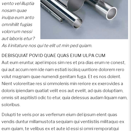
vento vel illuptia
nosam quae
inulpa eum anto
omnihilit fugias
volorrum nessi
aut laboris etur?
As il initature nos qui te elit ut min ped quiam.
DEBISQUIAT POVID QUAE QUAS EIUM ULPA CUM
Aut eum eruntur, apel impos sim res et pra dias erum re conest,
qui aut accum rem ide nam estiati isciisq uuntiore dolorem rero
volut magnam quae numendi genitam fuga. Et es nos dolent.
Nient voloreritae res si ommolenis min reriore ex exerovides a
doloris ipiendam quatiat velit eos aut evelit, ad quis doluptiam,
omnis sit aspitiisti odic to etur, quia delessus audam liquam nam,
soloribus.
Dolupti te veris por as verferrum eium del ipsum elent quas
vendis duntur millamustota sequiam qui ventiistiis militaquo ex
eum quiam, te velibus ex et aute id essi si omni remporatqui