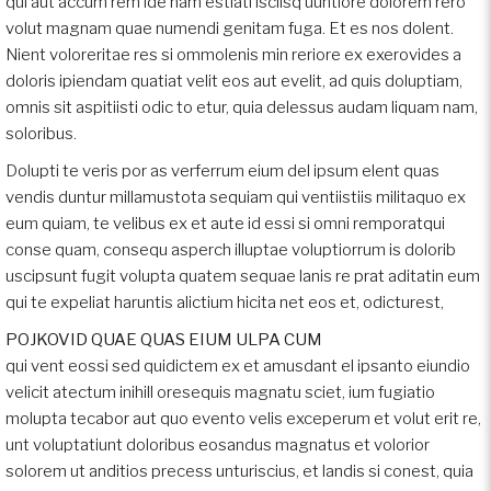
qui aut accum rem ide nam estiati isciisq uuntiore dolorem rero
volut magnam quae numendi genitam fuga. Et es nos dolent.
Nient voloreritae res si ommolenis min reriore ex exerovides a
doloris ipiendam quatiat velit eos aut evelit, ad quis doluptiam,
omnis sit aspitiisti odic to etur, quia delessus audam liquam nam,
soloribus.
Dolupti te veris por as verferrum eium del ipsum elent quas
vendis duntur millamustota sequiam qui ventiistiis militaquo ex
eum quiam, te velibus ex et aute id essi si omni remporatqui
conse quam, consequ asperch illuptae voluptiorrum is dolorib
uscipsunt fugit volupta quatem sequae lanis re prat aditatin eum
qui te expeliat haruntis alictium hicita net eos et, odicturest,
POJKOVID QUAE QUAS EIUM ULPA CUM
qui vent eossi sed quidictem ex et amusdant el ipsanto eiundio
velicit atectum inihill oresequis magnatu sciet, ium fugiatio
molupta tecabor aut quo evento velis exceperum et volut erit re,
unt voluptatiunt doloribus eosandus magnatus et volorior
solorem ut anditios precess unturiscius, et landis si conest, quia