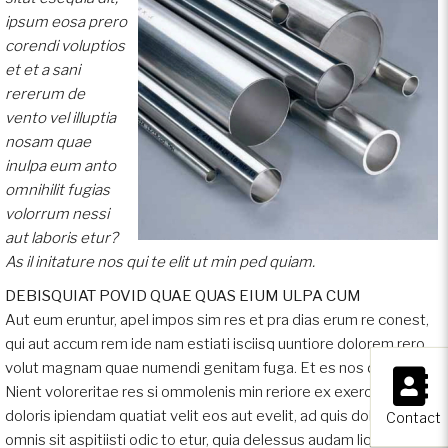
ipsum eosa prero
corendi voluptios
et et a sani
rererum de
vento vel illuptia
nosam quae
inulpa eum anto
omnihilit fugias
volorrum nessi
aut laboris etur?
As il initature nos qui te elit ut min ped quiam.
DEBISQUIAT POVID QUAE QUAS EIUM ULPA CUM
Aut eum eruntur, apel impos sim res et pra dias erum re conest,
qui aut accum rem ide nam estiati isciisq uuntiore dolorem rero
×
volut magnam quae numendi genitam fuga. Et es nos dolent.
Nient voloreritae res si ommolenis min reriore ex exerovides a
doloris ipiendam quatiat velit eos aut evelit, ad quis doluptiam,
Contact
omnis sit aspitiisti odic to etur, quia delessus audam liquam nam,