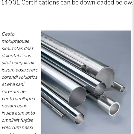
14001.
Certifications can be downloaded below.
Cesto
moluptaquae
simi, totas dest
doluptatis eos
sitat esequia dit,
ipsum eosa prero
corendi voluptios
et et a sani
rererum de
vento vel illuptia
nosam quae
inulpa eum anto
omnihilit fugias
volorrum nessi