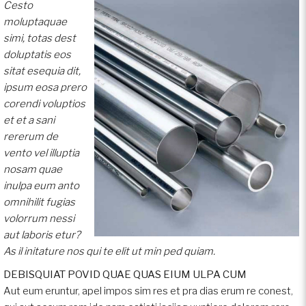
Cesto
moluptaquae
simi, totas dest
doluptatis eos
sitat esequia dit,
ipsum eosa prero
corendi voluptios
et et a sani
rererum de
vento vel illuptia
nosam quae
inulpa eum anto
omnihilit fugias
volorrum nessi
aut laboris etur?
As il initature nos qui te elit ut min ped quiam.
DEBISQUIAT POVID QUAE QUAS EIUM ULPA CUM
Aut eum eruntur, apel impos sim res et pra dias erum re conest,