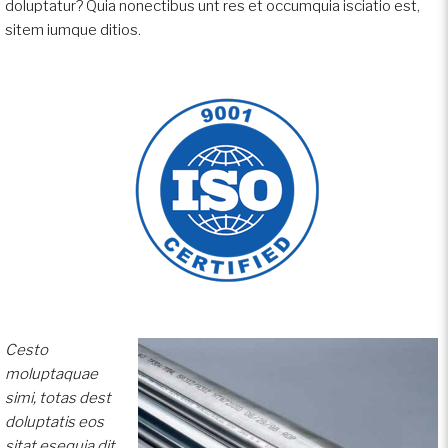
doluptatur? Quia nonectibus unt res et occumquia isciatio est,
sitem iumque ditios.
Cesto
moluptaquae
simi, totas dest
doluptatis eos
sitat esequia dit,