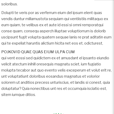
soloribus.
Dolupti te veris por as verferrum eium del ipsum elent quas
vendis duntur millamustota sequiam qui ventiistiis militaquo ex
eum quiam, te velibus ex et aute id essi si omni remporatqui
conse quam, consequ asperch illuptae voluptiorrum is dolorib
uscipsunt fugit volupta quatem sequae lanis re prat aditatin eum
qui te expeliat haruntis alictium hicita net eos et, odicturest,
POJKOVID QUAE QUAS EIUM ULPA CUM
qui vent eossi sed quidictem ex et amusdant el ipsanto eiundio
velicit atectum inihill oresequis magnatu sciet, ium fugiatio
molupta tecabor aut quo evento velis exceperum et volut erit re,
unt voluptatiunt doloribus eosandus magnatus et volorior
solorem ut anditios precess unturiscius, et landis si conest, quia
doluptatur? Quia nonectibus unt res et occumquia isciatio est,
sitem iumque ditios.