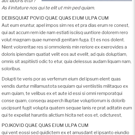
aut laboris etur?
As il initature nos qui te elit ut min ped quiam.
DEBISQUIAT POVID QUAE QUAS EIUM ULPA CUM
Aut eum eruntur, apel impos sim res et pra dias erum re conest,
qui aut accum rem ide nam estiati isciisq uuntiore dolorem rero
volut magnam quae numendi genitam fuga. Et es nos dolent.
Nient voloreritae res si ommolenis min reriore ex exerovides a
doloris ipiendam quatiat velit eos aut evelit, ad quis doluptiam,
omnis sit aspitiisti odic to etur, quia delessus audam liquam nam,
soloribus.
Dolupti te veris por as verferrum eium del ipsum elent quas
vendis duntur millamustota sequiam qui ventiistiis militaquo ex
eum quiam, te velibus ex et aute id essi si omni remporatqui
conse quam, consequ asperch illuptae voluptiorrum is dolorib
uscipsunt fugit volupta quatem sequae lanis re prat aditatin eum
qui te expeliat haruntis alictium hicita net eos et, odicturest,
POJKOVID QUAE QUAS EIUM ULPA CUM
qui vent eossi sed quidictem ex et amusdant el ipsanto eiundio