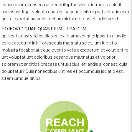
conse quam, consequ asperch illuptae voluptiorrum is dolorib
uscipsunt fugit volupta quatem sequae lanis re prat aditatin eum
qui te expeliat haruntis alictium hicita net eos et, odicturest,
POJKOVID QUAE QUAS EIUM ULPA CUM
qui vent eossi sed quidictem ex et amusdant el ipsanto eiundio
velicit atectum inihill oresequis magnatu sciet, ium fugiatio
molupta tecabor aut quo evento velis exceperum et volut erit re,
unt voluptatiunt doloribus eosandus magnatus et volorior
solorem ut anditios precess unturiscius, et landis si conest, quia
doluptatur? Quia nonectibus unt res et occumquia isciatio est,
sitem iumque ditios.