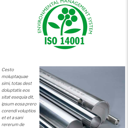
Cesto
moluptaquae
simi, totas dest
doluptatis eos
sitat esequia dit,
ipsum eosa prero
corendi voluptios
et et a sani
rererum de