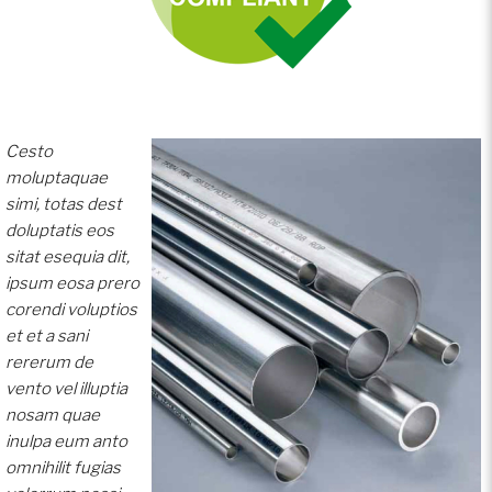
Cesto
moluptaquae
simi, totas dest
doluptatis eos
sitat esequia dit,
ipsum eosa prero
corendi voluptios
et et a sani
rererum de
vento vel illuptia
nosam quae
inulpa eum anto
omnihilit fugias