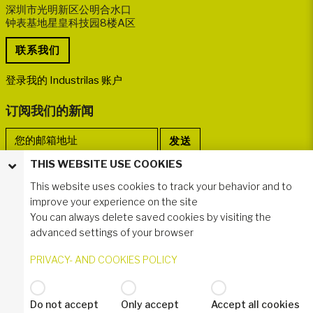
深圳市光明新区公明合水口
钟表基地星皇科技园8楼A区
登录我的 Industrilas 账户
订阅我们的新闻
THIS WEBSITE USE COOKIES
关注我们
This website uses cookies to track your behavior and to
improve your experience on the site
You can always delete saved cookies by visiting the
advanced settings of your browser
PRIVACY- AND COOKIES POLICY
Do not accept
Only accept
Accept all cookies