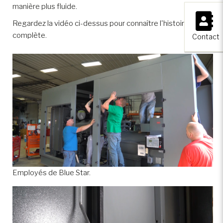
manière plus fluide.
×
Regardez la vidéo ci-dessus pour connaître l'histoire
complète.
Contact
Employés de Blue Star.