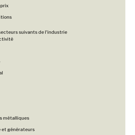
 prix
tions
 secteurs suivants de l'industrie
ctivité
e
al
s métalliques
e et générateurs