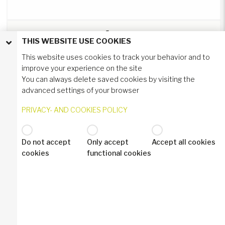
FECHO DE COMPRESSÃO MAÇANETA "T" EM AÇO
THIS WEBSITE USE COOKIES
INOXIDÁVEL 35MM
6-152
This website uses cookies to track your behavior and to
improve your experience on the site
VEJA MAIS
You can always delete saved cookies by visiting the
advanced settings of your browser
PRIVACY- AND COOKIES POLICY
Do not accept
Only accept
Accept all cookies
cookies
functional cookies