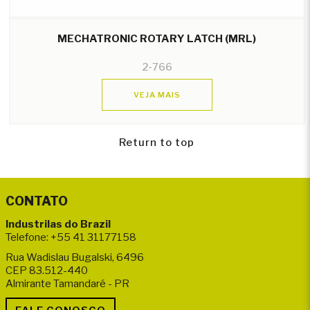
MECHATRONIC ROTARY LATCH (MRL)
2-766
VEJA MAIS
Return to top
CONTATO
Industrilas do Brazil
Telefone: +55 41 31177158
Rua Wadislau Bugalski, 6496
CEP 83.512-440
Almirante Tamandaré - PR