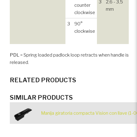
3
2,6 - 3,5
counter
mm
clockwise
3
90°
clockwise
PDL
= Spring loaded padlock loop retracts when handle is
released.
RELATED PRODUCTS
SIMILAR PRODUCTS
Manija giratoria compacta Vision con llave (1-