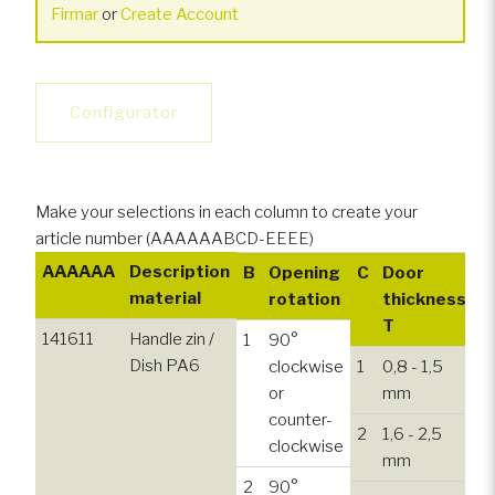
Firmar
or
Create Account
Configurator
Make your selections in each column to create your
article number (AAAAAABCD-EEEE)
AAAAAA
Description
B
Opening
C
Door
D
material
rotation
thickness
0
T
141611
Handle zin /
1
90°
Dish PA6
clockwise
1
0,8 - 1,5
or
mm
counter-
2
1,6 - 2,5
clockwise
mm
2
90°