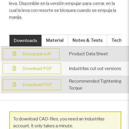
leva. Disponible en la versión empujar-para-cerrar, en la
Vehículos deportivos
cual la leva con resorte se bloquea cuando se empuja la
motorizados
manija.
Sector ferroviario
Downloads
Material
Notes & Tests
Technica
Vehículos recreativos
Descargar pdf
Product Data Sheet
Vehículos especializados
Download PDF
Industrilas cut out versions
Recommended Tightening
Vehículos blindados
Download PDF
Torque
To download CAD-files, you need an Industrilas
account. It only takes a minute.