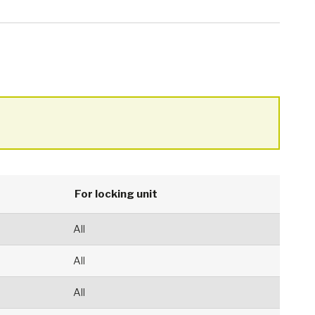
For locking unit
All
All
All