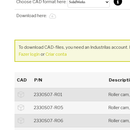
Choose CAD format here:
Download here:
To download CAD-files, you need an Industrilas account. I
Fazer login
or
Criar conta
CAD
P/N
Descript
2330S07-R01
Roller cam,
2330S07-R05
Roller cam,
2330S07-R06
Roller cam, 