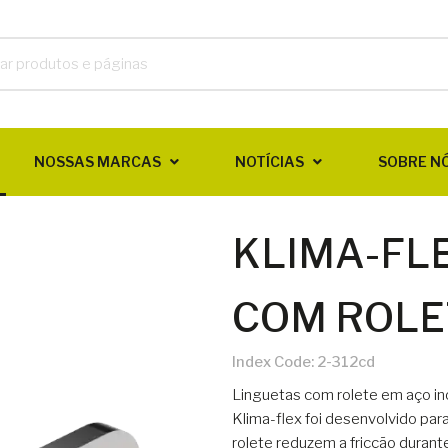
NOSSAS MARCAS
NOTÍCIAS
SOBRE N
KLIMA-FLE
COM ROLE
Index Code:
2-312cd
Linguetas com rolete em aço ino
Klima-flex foi desenvolvido pa
rolete reduzem a fricção durant