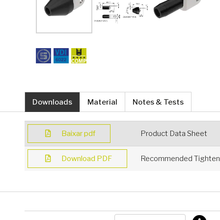
Downloads
Material
Notes & Tests
Baixar pdf
Product Data Sheet
Download PDF
Recommended Tighteni