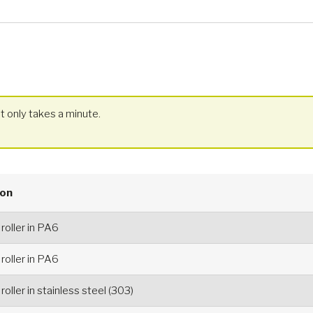
t only takes a minute.
ion
 roller in PA6
 roller in PA6
roller in stainless steel (303)