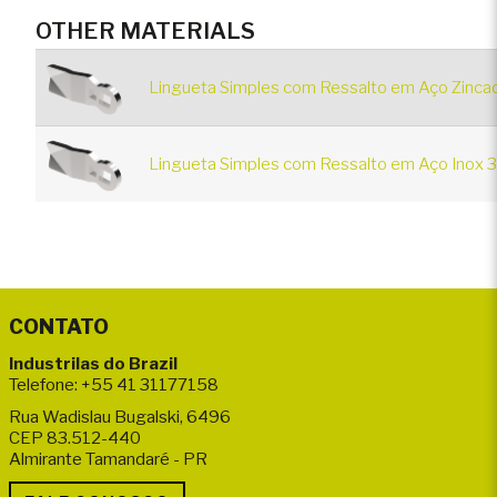
OTHER MATERIALS
Lingueta Simples com Ressalto em Aço Zinca
Lingueta Simples com Ressalto em Aço Inox 
CONTATO
Industrilas do Brazil
Telefone: +55 41 31177158
Rua Wadislau Bugalski, 6496
CEP 83.512-440
Almirante Tamandaré - PR