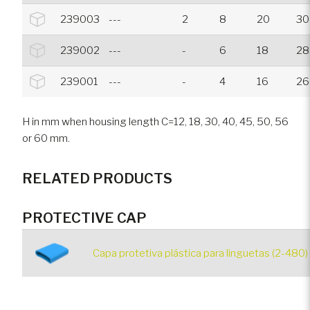
239003
---
2
8
20
30
239002
---
-
6
18
28
239001
---
-
4
16
26
H in mm when housing length C=12, 18, 30, 40, 45, 50, 56
or 60 mm.
RELATED PRODUCTS
PROTECTIVE CAP
Capa protetiva plástica para linguetas (2-480)