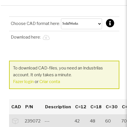
Choose CAD format here:
Download here:
To download CAD-files, you need an Industrilas
account. It only takes a minute.
Fazer login
or
Criar conta
CAD
P/N
Description
C=12
C=18
C=30
C
239072
---
42
48
60
70