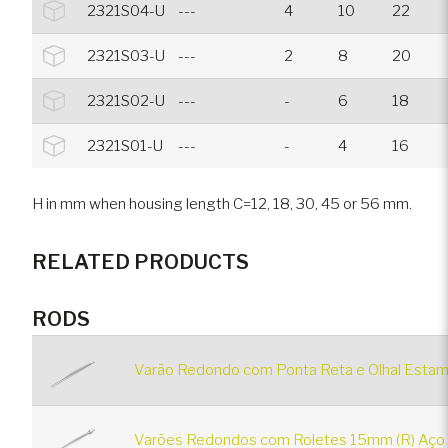
2321S04-U
---
4
10
22
2321S03-U
---
2
8
20
2321S02-U
---
-
6
18
2321S01-U
---
-
4
16
H in mm when housing length C=12, 18, 30, 45 or 56 mm.
RELATED PRODUCTS
RODS
Varão Redondo com Ponta Reta e Olhal Estam
Varões Redondos com Roletes 15mm (R) Aço 