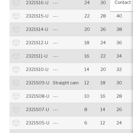
Contact
2321S16-U
---
24
30
42
2321S15-U
---
22
28
40
2321S14-U
---
20
26
38
2321S12-U
---
18
24
36
2321S11-U
---
16
22
34
2321S10-U
---
14
20
32
2321S09-U
Straight cam
12
18
30
2321S08-U
---
10
16
28
2321S07-U
---
8
14
26
2321S05-U
---
6
12
24