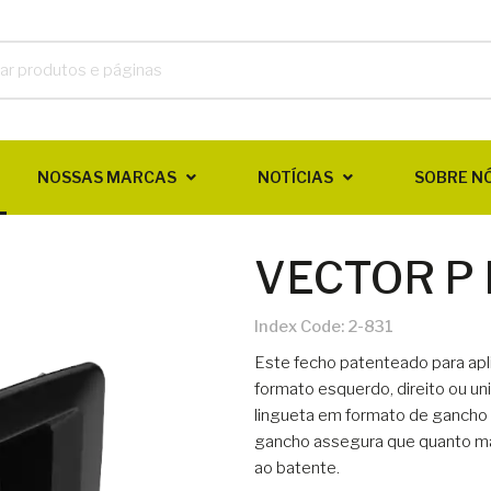
NOSSAS MARCAS
NOTÍCIAS
SOBRE N
VECTOR P
Index Code:
2-831
Este fecho patenteado para apl
formato esquerdo, direito ou u
lingueta em formato de gancho 
gancho assegura que quanto mais
ao batente.