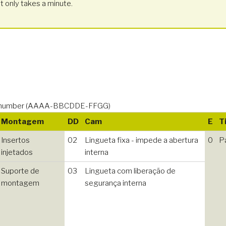
t only takes a minute.
icle number (AAAA-BBCDDE-FFGG)
Montagem
DD
Cam
E
T
Insertos
02
Lingueta fixa - impede a abertura
0
P
injetados
interna
Suporte de
03
Lingueta com liberação de
montagem
segurança interna