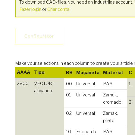
To download CAD-files, you need an Industrilas account. I
Fazer login
or
Criar conta
Configurator
Make your selections in each column to create your art
AAAA
Tipo
BB
Maçaneta
Material
C
2800
VECTOR -
00
Universal
PA6
1
alavanca
01
Universal
Zamak,
cromado
2
02
Universal
Zamak,
preto
10
Esquerda
PA6