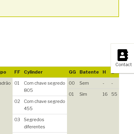
×
Contact
ipo
FF
Cylinder
GG
Batente
H
L
adrão
01
Com chave segredo
00
Sem
-
-
805
01
Sim
16
55
02
Com chave segredo
455
03
Segredos
diferentes