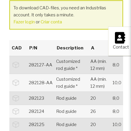
To download CAD-files, you need an Industrilas
account. It only takes a minute.
Fazer login
or
Criar conta
×
Contact
CAD
P/N
Description
A
D
Customized
AA (min.
282127-AA
8,0
rod guide *
12 mm)
Customized
AA (min.
282128-AA
10,0
rod guide *
12 mm)
282123
Rod guide
20
8,0
282124
Rod guide
26
8,0
282125
Rod guide
20
10,0