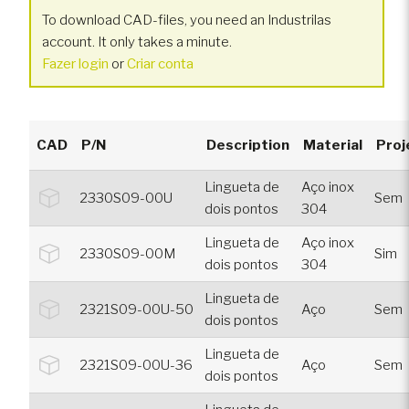
To download CAD-files, you need an Industrilas
account. It only takes a minute.
Fazer login
or
Criar conta
CAD
P/N
Description
Material
Proj
Lingueta de
Aço inox
2330S09-00U
Sem
dois pontos
304
Lingueta de
Aço inox
2330S09-00M
Sim
dois pontos
304
Lingueta de
2321S09-00U-50
Aço
Sem
dois pontos
Lingueta de
2321S09-00U-36
Aço
Sem
dois pontos