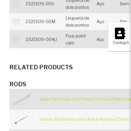
Lingueta de
2321S09-00U
Aço
Sem
dois pontos
Lingueta de
2321S09-00M
Aço
Sim
dois pontos
×
Four-point
2321S09-004U
Aço
Sem
Contact
cam
RELATED PRODUCTS
RODS
Varão Redondo com Ponta Cônica e Olhal Esta
Varões Redondos com olhal e Roletes 15mm (R