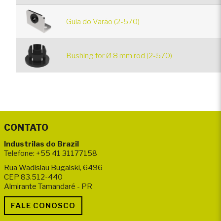
Guia do Varão (2-570)
Bushing for Ø 8 mm rod (2-570)
CONTATO
Industrilas do Brazil
Telefone: +55 41 31177158
Rua Wadislau Bugalski, 6496
CEP 83.512-440
Almirante Tamandaré - PR