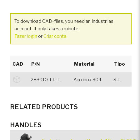
To download CAD-files, you need an Industrilas
account. It only takes a minute.
Fazer login
or
Criar conta
CAD
P/N
Material
Tipo
283010-LLLL
Aço inox 304
S-L
RELATED PRODUCTS
HANDLES