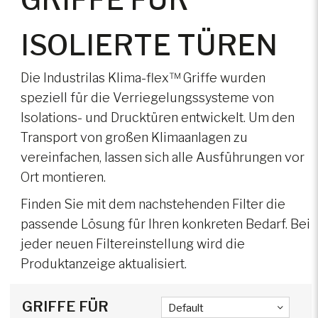
Svenska
ISOLIERTE TÜREN
IT, Telekommunikation und
Zubehör
Break-in protection 1627
40 years
Rechenzentren
len
Die Industrilas Klima-flex™ Griffe wurden
Mechatronics
Werk
speziell für die Verriegelungssysteme von
Schifffahrt
Isolations- und Drucktüren entwickelt. Um den
Vision Home™
Transport von großen Klimaanlagen zu
Off-Highway-Fahrzeuge
vereinfachen, lassen sich alle Ausführungen vor
Vehicle ventilation, lighting and
Ort montieren.
Stromerzeugung und Stromnetze
accessories
Finden Sie mit dem nachstehenden Filter die
passende Lösung für Ihren konkreten Bedarf. Bei
Motorsport
Drawer slides
jeder neuen Filtereinstellung wird die
Produktanzeige aktualisiert.
Eisenbahn
GRIFFE FÜR
Default
Campingfahrzeuge