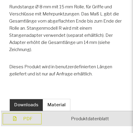
Rundstange Ø 8 mm mit 15 mm Rolle, für Griffe und
Verschlüsse mit Mehrpunktzungen. Das Maß L gibt die
Spezialfahrzeuge
Gesamtlänge vom abgeflachten Ende bis zum Ende der
Rolle an. Stangenmodell R wird mit einem
Gepanzerte Fahrzeuge
Stangenadapter verwendet (separat erhältlich). Der
Adapter erhöht die Gesamtlänge um 14 mm (siehe
Zeichnung).
Dieses Produkt wird in benutzerdefinierten Längen
geliefert und ist nur auf Anfrage erhältlich.
Downloads
Material
PDF
Produktdatenblatt