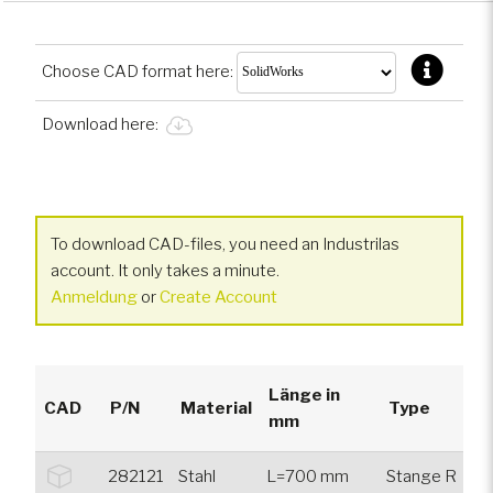
Choose CAD format here:
Download here:
To download CAD-files, you need an Industrilas
account. It only takes a minute.
Anmeldung
or
Create Account
Länge in
CAD
P/N
Material
Type
mm
282121
Stahl
L=700 mm
Stange R