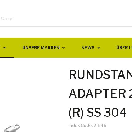
E
UNSERE MARKEN
NEWS
ÜBER 
RUNDSTAN
ADAPTER 
(R) SS 304
Index Code:
2-545