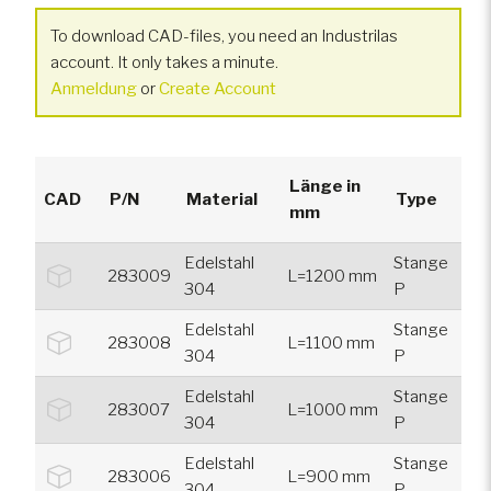
To download CAD-files, you need an Industrilas
account. It only takes a minute.
Anmeldung
or
Create Account
Länge in
CAD
P/N
Material
Type
mm
Edelstahl
Stange
283009
L=1200 mm
304
P
Edelstahl
Stange
283008
L=1100 mm
304
P
Edelstahl
Stange
283007
L=1000 mm
304
P
Edelstahl
Stange
283006
L=900 mm
304
P