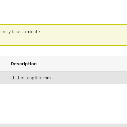
t only takes a minute.
Description
LLLL = Length in mm