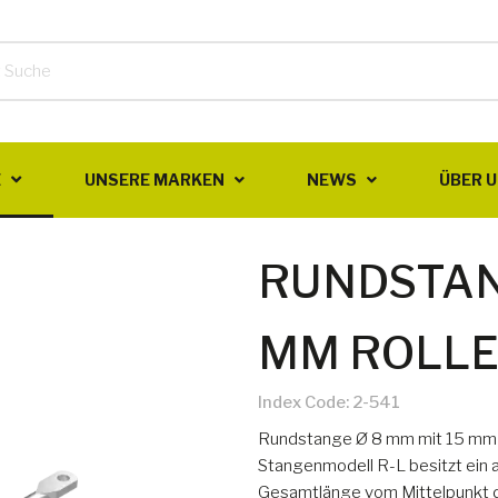
E
UNSERE MARKEN
NEWS
ÜBER 
RUNDSTAN
MM ROLLEN
Index Code:
2-541
Rundstange Ø 8 mm mit 15 mm Ro
Stangenmodell R-L besitzt ein 
Gesamtlänge vom Mittelpunkt de