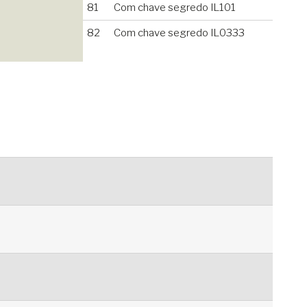
81
Com chave segredo IL101
82
Com chave segredo IL0333