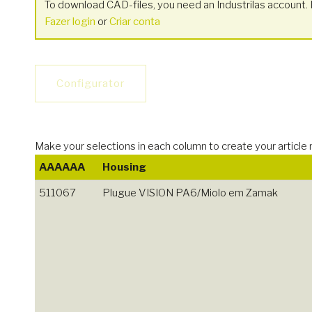
To download CAD-files, you need an Industrilas account. I
Fazer login
or
Criar conta
Configurator
Make your selections in each column to create your art
AAAAAA
Housing
511067
Plugue VISION PA6/Miolo em Zamak