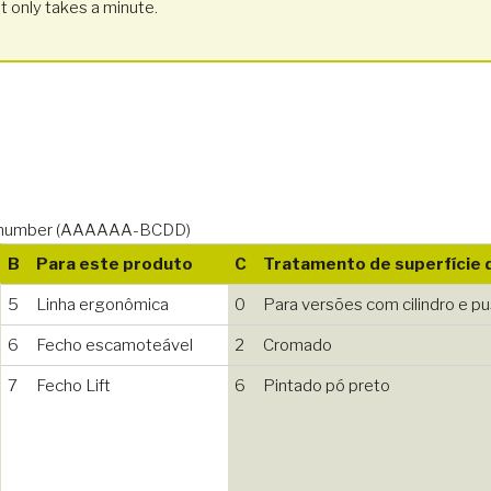
t only takes a minute.
icle number (AAAAAA-BCDD)
B
Para este produto
C
Tratamento de superfície 
5
Linha ergonômica
0
Para versões com cilindro e p
6
Fecho escamoteável
2
Cromado
7
Fecho Lift
6
Pintado pó preto