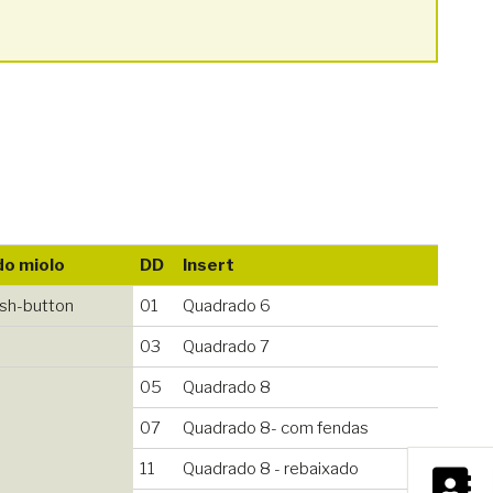
do miolo
DD
Insert
ush-button
01
Quadrado 6
03
Quadrado 7
05
Quadrado 8
07
Quadrado 8- com fendas
×
11
Quadrado 8 - rebaixado