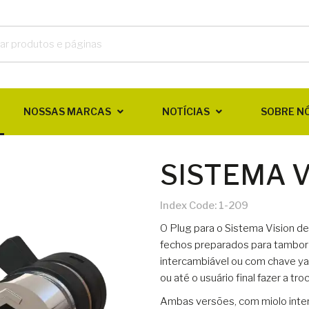
NOSSAS MARCAS
NOTÍCIAS
SOBRE N
SISTEMA V
Index Code:
1-209
O Plug para o Sistema Vision d
fechos preparados para tambor
intercambiável ou com chave y
ou até o usuário final fazer a tr
Ambas versões, com miolo inte