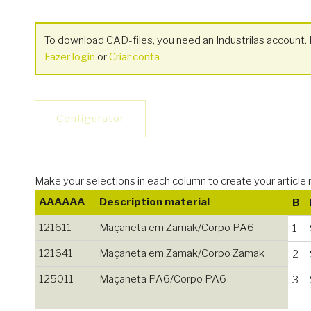
To download CAD-files, you need an Industrilas account. I
Fazer login
or
Criar conta
Configurator
Make your selections in each column to create your art
AAAAAA
Description material
B
121611
Maçaneta em Zamak/Corpo PA6
1
121641
Maçaneta em Zamak/Corpo Zamak
2
125011
Maçaneta PA6/Corpo PA6
3