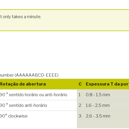
t only takes a minute.
icle number (AAAAAABCD-EEEE)
Rotação de abertura
C
Espessura T da por
90 ° sentido horário ou anti-horário
1
0,8 - 1,5 mm
90 ° sentido anti-horário
2
1,6 - 2,5 mm
90° clockwise
3
2,6 - 3,5 mm