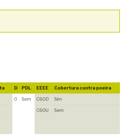
ta
D
PDL
EEEE
Cobertura contra poeira
0
Sem
C60D
Sim
C60U
Sem