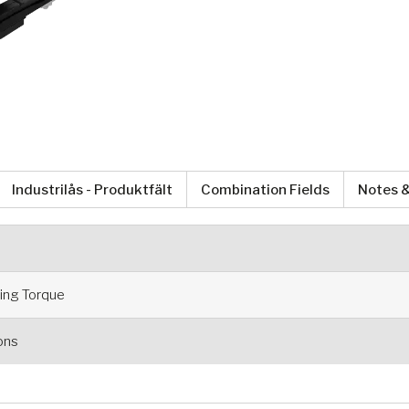
Industrilås - Produktfält
Combination Fields
Notes &
ng Torque
ions