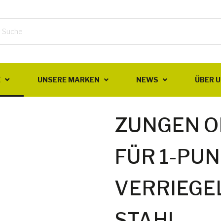
E
UNSERE MARKEN
NEWS
ÜBER 
ZUNGEN O
FÜR 1-PUN
VERRIEGE
STAHL