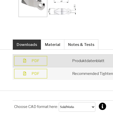
Downloads
Material
Notes & Tests
PDF
Produktdatenblatt
PDF
Recommended Tighteni
Choose CAD format here: