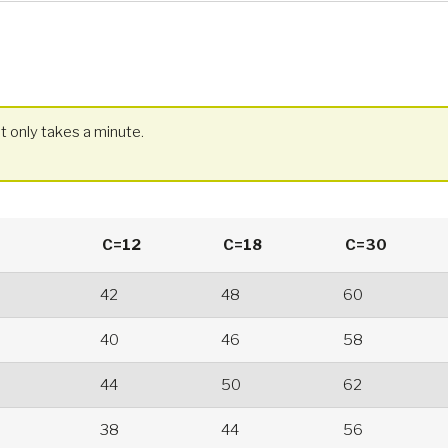
t only takes a minute.
C=12
C=18
C=30
42
48
60
40
46
58
44
50
62
38
44
56