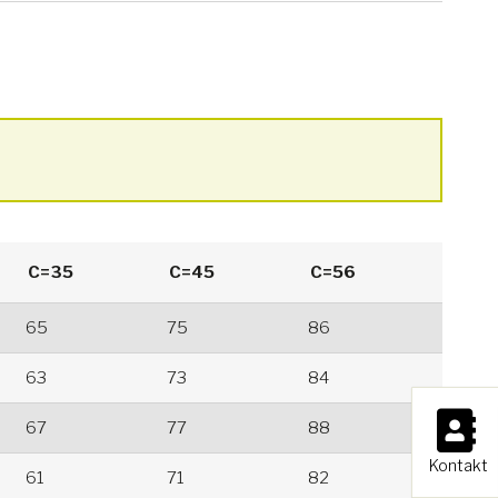
C=35
C=45
C=56
65
75
86
63
73
84
×
67
77
88
Kontakt
61
71
82