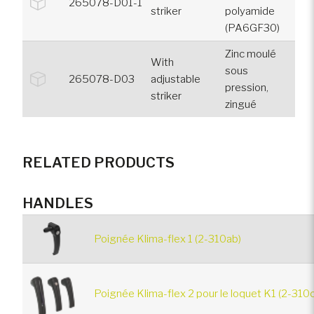
265078-D01-1
striker
polyamide
(PA6GF30)
Zinc moulé
With
sous
265078-D03
adjustable
pression,
striker
zingué
RELATED PRODUCTS
HANDLES
Poignée Klima-flex 1 (2-310ab)
Poignée Klima-flex 2 pour le loquet K1 (2-310c