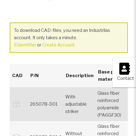
To download CAD-files, you need an Industrilas
account. It only takes a minute.
S’identifier
or
Create Account
×
Base plate
CAD
P/N
Description
Contact
material
Glass fiber
With
reinforced
265078-D01
adjustable
polyamide
striker
(PA6GF30)
Glass fiber
Without
reinforced