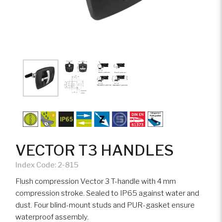
Svenska
IT, Telekommunikation und
Zubehör
Break-in protection 1627
40 years
Rechenzentren
len
Mechatronics
Werk
Schifffahrt
Vision Home™
Off-Highway-Fahrzeuge
Vehicle ventilation, lighting and
Stromerzeugung und Stromnetze
accessories
VECTOR T3 HANDLES
Motorsport
Drawer slides
Index Code:
2-815
Flush compression Vector 3 T-handle with 4 mm
Eisenbahn
compression stroke. Sealed to IP65 against water and
dust. Four blind-mount studs and PUR-gasket ensure
waterproof assembly.
Campingfahrzeuge