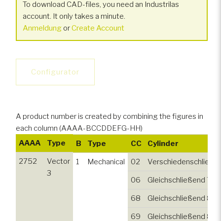
To download CAD-files, you need an Industrilas
account. It only takes a minute.
Anmeldung
or
Create Account
Configurator
A product number is created by combining the figures in
each column (AAAA-BCCDDEFG-HH)
AAAA
Type
B
Type
CC
Cylinder
2752
Vector
1
Mechanical
02
Verschiedenschließe
3
06
Gleichschließend 751
68
Gleichschließend 80
69
Gleichschließend 810