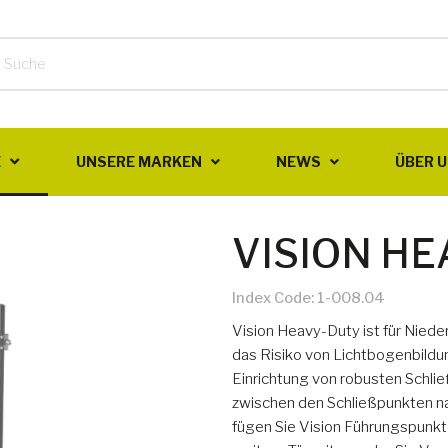
E
UNSERE MARKEN
NEWS
ÜBER 
VISION H
Index Code:
1-008.04
Vision Heavy-Duty ist für Nied
das Risiko von Lichtbogenbildu
Einrichtung von robusten Schli
zwischen den Schließpunkten na
fügen Sie Vision Führungspunkte 