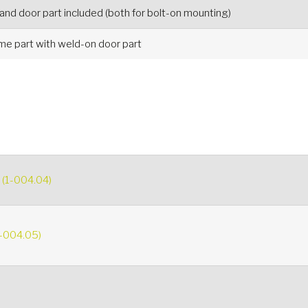
 and door part included (both for bolt-on mounting)
ame part with weld-on door part
r (1-004.04)
1-004.05)