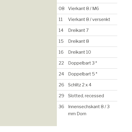
08
Vierkant 8 / M6
11
Vierkant 8 / versenkt
14
Dreikant 7
15
Dreikant 8
16
Dreikant 10
22
Doppelbart 3 *
24
Doppelbart 5 *
26
Schlitz 2 x 4
29
Slotted, recessed
36
Innensechskant 8 / 3
mm Dorn