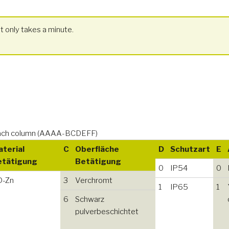
t only takes a minute.
n each column (AAAA-BCDEFF)
terial
C
Oberfläche
D
Schutzart
E
etätigung
Betätigung
0
IP54
0
D-Zn
3
Verchromt
1
IP65
1
6
Schwarz
pulverbeschichtet