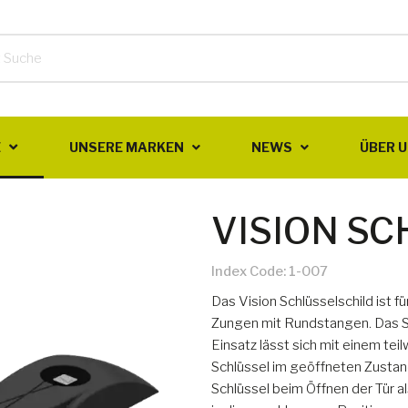
E
UNSERE MARKEN
NEWS
ÜBER 
VISION S
Index Code:
1-007
Das Vision Schlüsselschild ist f
Zungen mit Rundstangen. Das Sc
Einsatz lässt sich mit einem te
Schlüssel im geöffneten Zustan
Schlüssel beim Öffnen der Tür a