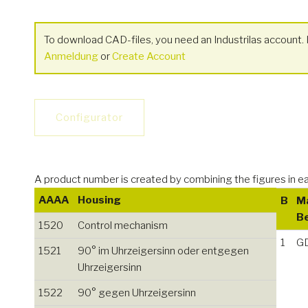
To download CAD-files, you need an Industrilas account. I
Anmeldung
or
Create Account
Configurator
A product number is created by combining the figures i
AAAA
Housing
B
Ma
B
1520
Control mechanism
1
G
1521
90° im Uhrzeigersinn oder entgegen
Uhrzeigersinn
1522
90° gegen Uhrzeigersinn