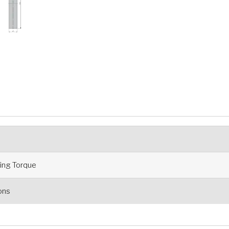
ng Torque
ions