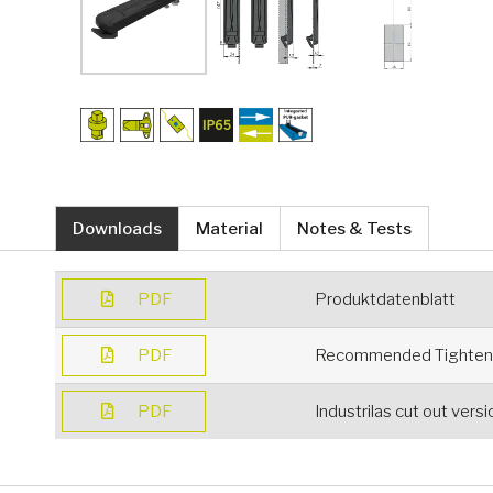
Downloads
Material
Notes & Tests
PDF
Produktdatenblatt
PDF
Recommended Tighteni
PDF
Industrilas cut out vers