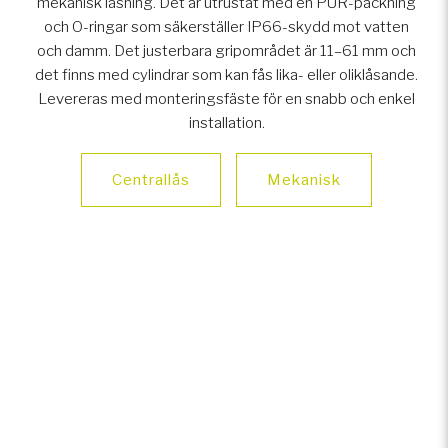
mekanisk låsning. Det är utrustat med en PUR-packning
och O-ringar som säkerställer IP66-skydd mot vatten
och damm. Det justerbara gripområdet är 11–61 mm och
det finns med cylindrar som kan fås lika- eller oliklåsande.
Levereras med monteringsfäste för en snabb och enkel
installation.
Centrallås
Mekanisk