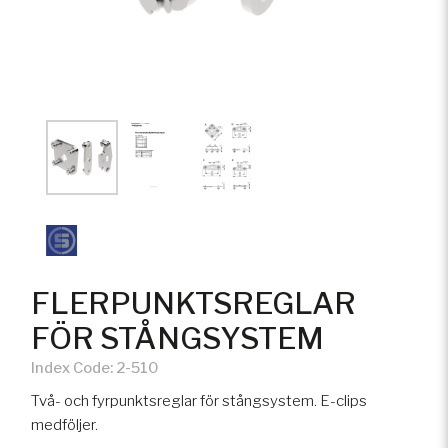
FLERPUNKTSREGLAR
FÖR STÅNGSYSTEM
Index Code:
2-510
Två- och fyrpunktsreglar för stångsystem. E-clips
medföljer.