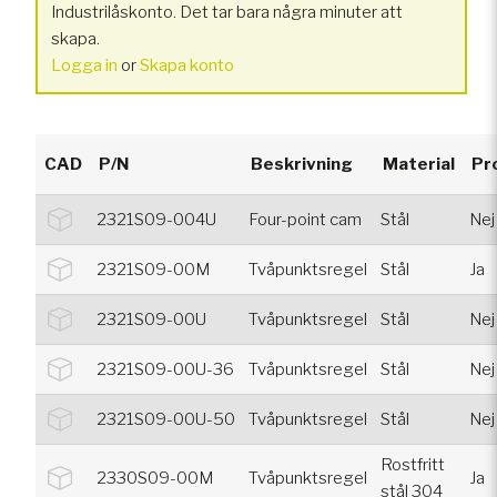
Industrilåskonto. Det tar bara några minuter att
skapa.
Logga in
or
Skapa konto
CAD
P/N
Beskrivning
Material
Pr
2321S09-004U
Four-point cam
Stål
Nej
2321S09-00M
Tvåpunktsregel
Stål
Ja
2321S09-00U
Tvåpunktsregel
Stål
Nej
2321S09-00U-36
Tvåpunktsregel
Stål
Nej
2321S09-00U-50
Tvåpunktsregel
Stål
Nej
Rostfritt
2330S09-00M
Tvåpunktsregel
Ja
stål 304