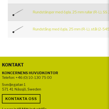
Rundstänger med ögla, 25 mm rullar (R-L), SS
Rundstång med ögla, 25 mm (R-L), stål (2-545
KONTAKT
KONCERNENS HUVUDKONTOR
Telefon: +46 (0) 10-130 75 00
Svedjegatan 1
571 41 Nässjö, Sweden