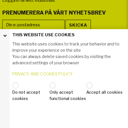
Logga in till Mitt Industrilås
PRENUMERERA PÅ VÅRT NYHETSBREV
THIS WEBSITE USE COOKIES
FÖLJ OSS
This website uses cookies to track your behavior and to
improve your experience on the site
You can always delete saved cookies by visiting the
advanced settings of your browser
PRIVACY- AND COOKIES POLICY
Do not accept
Only accept
Accept all cookies
© 2021 Industrilås AB
cookies
functional cookies
Privacy- and Cookies Policy
Industrilas Terms & Conditions