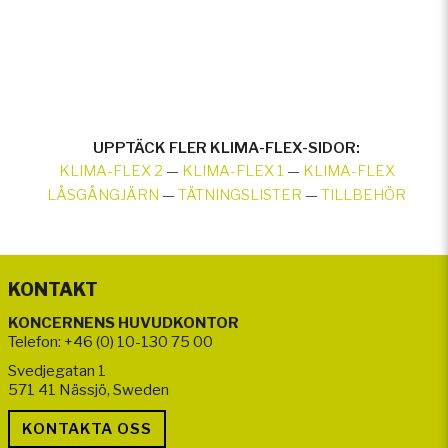
UPPTÄCK FLER KLIMA-FLEX-SIDOR:
KLIMA-FLEX 2
—
KLIMA-FLEX 1
—
KLIMA-FLEX
LÅSGÅNGJÄRN
—
TÄTNINGSLISTER
—
TILLBEHÖR
KONTAKT
KONCERNENS HUVUDKONTOR
Telefon: +46 (0) 10-130 75 00
Svedjegatan 1
571 41 Nässjö, Sweden