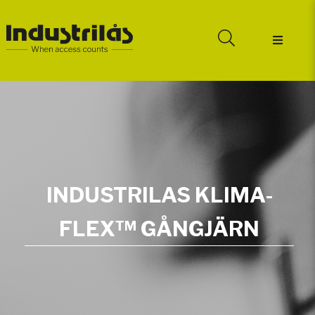
INDUSTRILAS KLIMA-
FLEX™ GÅNGJÄRN