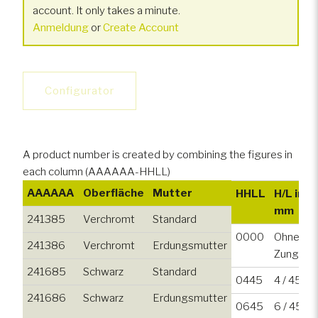
account. It only takes a minute.
Anmeldung
or
Create Account
Configurator
A product number is created by combining the figures in
each column (AAAAAA-HHLL)
AAAAAA
Oberfläche
Mutter
HHLL
H/L in
mm
241385
Verchromt
Standard
0000
Ohne
241386
Verchromt
Erdungsmutter
Zunge
241685
Schwarz
Standard
0445
4 / 45
241686
Schwarz
Erdungsmutter
0645
6 / 45